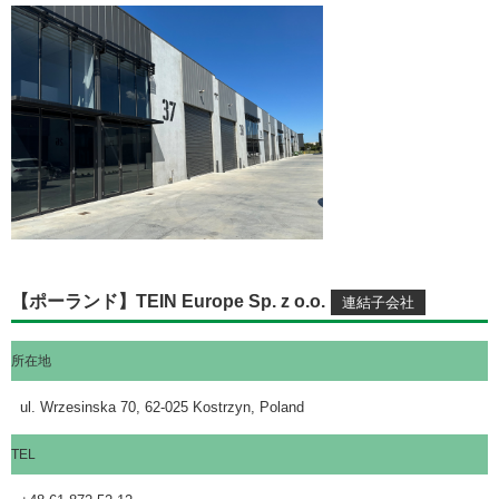
【ポーランド】TEIN Europe Sp. z o.o.
所在地
ul. Wrzesinska 70, 62-025 Kostrzyn, Poland
TEL