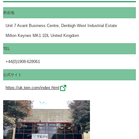
所在地
Unit 7 Avant Business Centre, Denbigh West Industrial Estate
Milton Keynes MK1 1DL United Kingdom
TEL
+44(0)1908-628061
公式サイト
https://uk.tein.com/index.html