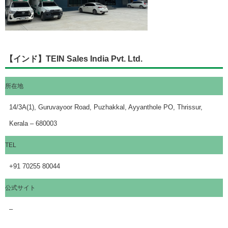
【インド】TEIN Sales India Pvt. Ltd.
所在地
14/3A(1), Guruvayoor Road, Puzhakkal, Ayyanthole PO, Thrissur,
Kerala – 680003
TEL
+91 70255 80044
公式サイト
–