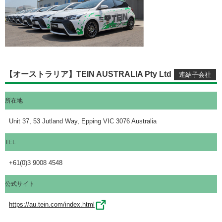
【オーストラリア】TEIN AUSTRALIA Pty Ltd
所在地
Unit 37, 53 Jutland Way, Epping VIC 3076 Australia
TEL
+61(0)3 9008 4548
公式サイト
https://au.tein.com/index.html