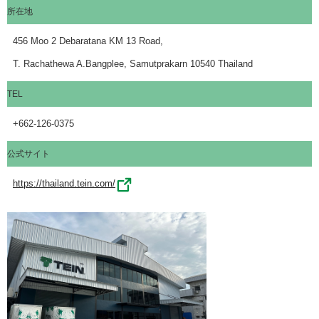
所在地
456 Moo 2 Debaratana KM 13 Road,
T. Rachathewa A.Bangplee, Samutprakarn 10540 Thailand
TEL
+662-126-0375
公式サイト
https://thailand.tein.com/