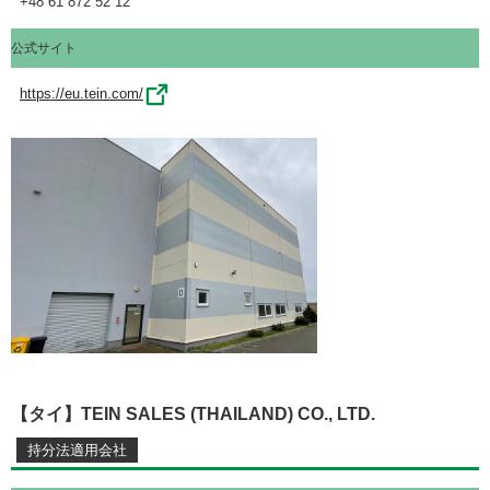
+48 61 872 52 12
公式サイト
https://eu.tein.com/
【タイ】TEIN SALES (THAILAND) CO., LTD.