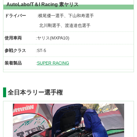
AutoLabo/T＆I Racing 素ヤリス
ドライバー
横尾優一選手、下山和寿選手
北川剛選手、渡邉達也選手
使用車両
ヤリス(MXPA10)
参戦クラス
ST-5
装着製品
SUPER RACING
全日本ラリー選手権