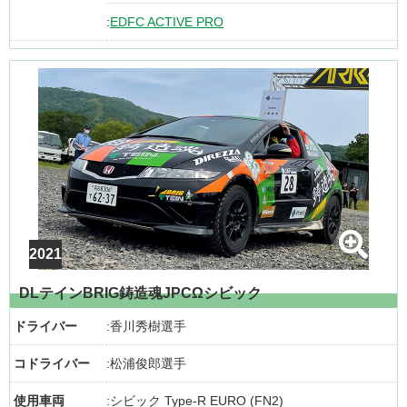
EDFC ACTIVE PRO
DLテインBRIG鋳造魂JPCΩシビック
ドライバー
香川秀樹選手
コドライバー
松浦俊郎選手
使用車両
シビック Type-R EURO (FN2)