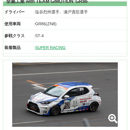
全薬工業 with TEAM G/MOTION’ GR86
ドライバー
塩谷烈州選手、瀬戸貴臣選手
使用車両
GR86(ZN8)
参戦クラス
ST-4
装着製品
SUPER RACING