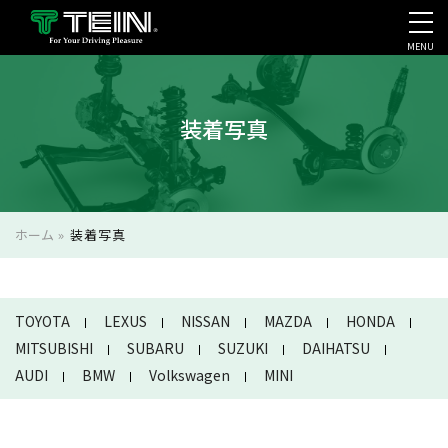
MENU
会社案内・採用・IR
装着写真
ホーム
»
装着写真
TOYOTA
LEXUS
NISSAN
MAZDA
HONDA
MITSUBISHI
SUBARU
SUZUKI
DAIHATSU
AUDI
BMW
Volkswagen
MINI