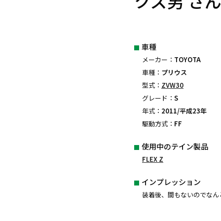
クズ男 さ
車種
メーカー：
TOYOTA
車種：
プリウス
型式：
ZVW30
グレード：
S
年式：
2011/平成23年
駆動方式：
FF
使用中のテイン製品
FLEX Z
インプレッション
装着後、間もないのでなんと