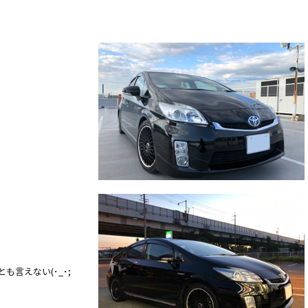
ん
も言えない(･_･;