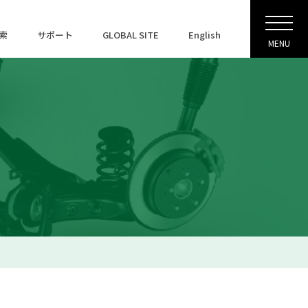
索
サポート
GLOBAL SITE
English
MENU