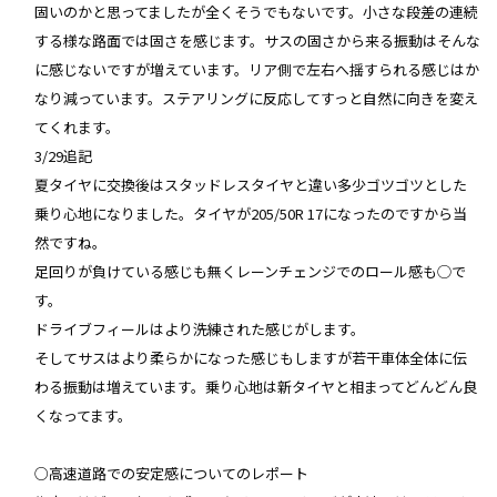
固いのかと思ってましたが全くそうでもないです。小さな段差の連続
する様な路面では固さを感じます。サスの固さから来る振動はそんな
に感じないですが増えています。リア側で左右へ揺すられる感じはか
なり減っています。ステアリングに反応してすっと自然に向きを変え
てくれます。
3/29追記
夏タイヤに交換後はスタッドレスタイヤと違い多少ゴツゴツとした
乗り心地になりました。タイヤが205/50R 17になったのですから当
然ですね。
足回りが負けている感じも無くレーンチェンジでのロール感も◯で
す。
ドライブフィールはより洗練された感じがします。
そしてサスはより柔らかになった感じもしますが若干車体全体に伝
わる振動は増えています。乗り心地は新タイヤと相まってどんどん良
くなってます。
○高速道路での安定感についてのレポート