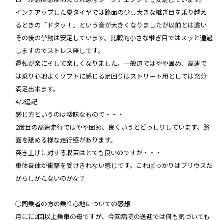
インチアップした夏タイヤでは路面の少し大きな継ぎ目を乗り越え
るときの「ドタッ！」という音が大きくなりましたが以前とは違い
その後の挙動は安定しています。比較的小さな継ぎ目ではスッと通過
しますのでストレス無しです。
運転が楽にそして楽しくなりました。一般道ではやや固め、高速で
は乗り心地よくソフトに感じる足回りはストリート用としては充分
満足出来ます。
4/2追記
感じ方というのは曖昧なもので・・・
2度目の高速走行ではやや固め、良くいうとどっしりしています、路
面を舐める様な走行感があります。
突き上げに対する収束はとても良いのですが・・・
車体自体が衝撃を受けきれない感じです。こればっかりはプリウスだ
からしかたないのかな？
○同乗者の方の乗り心地についての感想
月にに2回以上乗車の母ですが、今回病院の送迎では何も気づいても