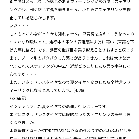
街中ではどっしりした感じのあるフィーリングが高速ではステアリ
ングが少し軽く感じて落ち着きません、小刻みにステアリングを修
正している感じがします。
ただ・・・
もともとこんなだったかも知れません。車高調を換えてこうなったの
かはかなり曖昧です。走行中の車体の安定感は非常に高い（車高を下
げた事に依る）です。路面の継ぎ目を乗り越えるときもすっと収まり
ます、ノーマルのバタバタした感じがありません、これは大きな進
化！これでステアリングの中立付近がどっしりしたら言う事無しな
んですが・・・
まだ、スタッドレスタイヤなので夏タイヤへ変更したら全然違うフ
ィーリングになると思っています。(4/26)
3/30追記
インチアップした夏タイヤでの高速走行レビューです。
まずはスタッドレスタイヤでは曖昧だったステアリングの感触は良
くなりました。
本領発揮となったSTRRETBASISは路面のうねりでのふわふわとした
ロール感は感は抑えられ急なレーンチェンジでも安定しています。