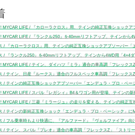
着
ス / 『カローラクロス』用、テインの純正互換ショックアブソーバー「
 / 『ランクル250』を40mmリフトアップ、テインから4WD用「4×
ス / テイン、日産『ルークス』適合のフルスペック車高調「フレックス