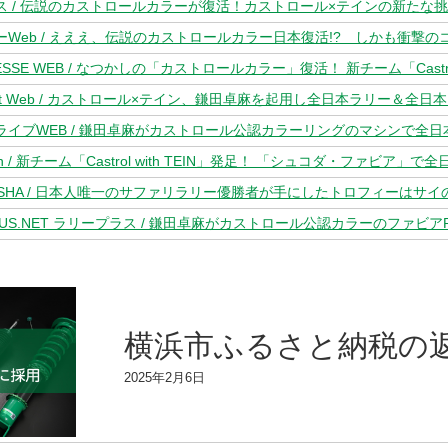
ス / 伝説のカストロールカラーが復活！カストロール×テインの新たな
Web / えええ、伝説のカストロールカラー日本復活!? しかも衝撃のコラ
sport Web / カストロール×テイン、鎌田卓麻を起用し全日本ラリー＆
PLUS.NET ラリープラス / 鎌田卓麻がカストロール公認カラーのファビ
横浜市ふるさと納税の
2025年2月6日