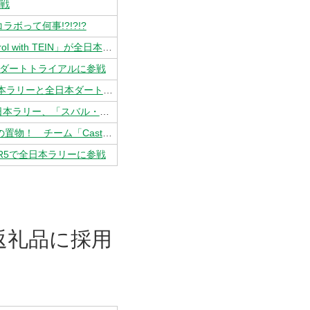
挑戦
ボって何事!?!?!?
AUTO MESSE WEB / なつかしの「カストロールカラー」復活！ 新チーム「Castrol with TEIN」が全日本ラリー選手権と全日本ダートトライアル選手権に参戦
全日本ダートトライアルに参戦
プレイドライブWEB / 鎌田卓麻がカストロール公認カラーリングのマシンで全日本ラリーと全日本ダートラに参戦
Car Watch / 新チーム「Castrol with TEIN」発足！ 「シュコダ・ファビア」で全日本ラリー、「スバル・BRZ」で全日本ダートに参戦
HENSHUSHA / 日本人唯一のサファリラリー優勝者が手にしたトロフィーはサイの置物！ チーム「Castrol with TEIN」が復活カストロールカラーで参戦を表明
アR5で全日本ラリーに参戦
返礼品に採用