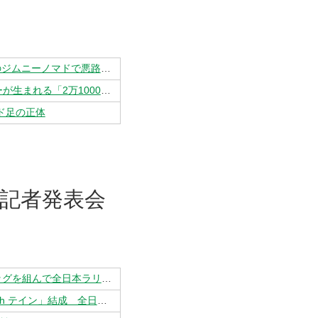
CarWatch / テインの車高調整式サスペンション「4×4ダンパーグラベル2」装着のジムニーノマドで悪路にチャレンジ！
Response / テイン中国マザー工場に現地取材！ ラリー発祥ショックアブソーバーが生まれる「2万1000平米の現場」とは？
ード足の正体
 参戦記者発表会
Auto Bilt Japan / またカストロールカラーが見れる！カストロールとテインがタッグを組んで全日本ラリー選手権&全日本ダートトライアル選手権に参戦
日刊自動車新聞 電子版 / 往年のカストロールカラーが復活 「カストロール with テイン」結成 全日本ラリーなどに参戦