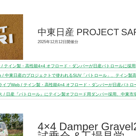
中東日産 PROJECT SA
2025年12月12日開催分
+.net / テイン製・高性能4×4 オフロード・ダンパーが日産パトロールに採用
atch / 中東日産のプロジェクトで使われるSUV「パトロール」、テイン製
ライブWeb / テイン製・高性能4×4 オフロード・ダンパーが日産パト
ス / 日産『パトロール』にテイン製オフロード用ダンパー採用、中東市場
4×4 Damper Gravel